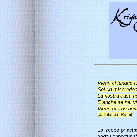
Vieni, chiunque tu
Sei un miscredent
La nostra casa n
E anche se hai v
Vieni, ritorna anc
(Jallaluddin Rumi)
Lo scopo principa
Yoga l’opportunità