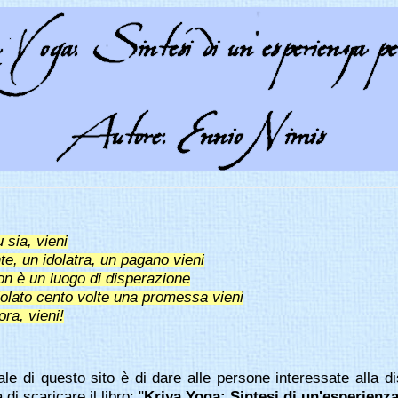
 sia, vieni
e, un idolatra, un pagano vieni
on è un luogo di disperazione
iolato cento volte una promessa vieni
ora, vieni!
le di questo sito è di dare alle persone interessate alla di
 di scaricare il libro:
"
Kriya Yoga: Sintesi di un'esperienz